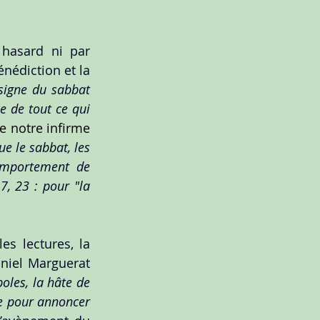
hasard ni par 
énédiction et la 
signe du sabbat 
e de tout ce qui 
de notre infirme 
e le sabbat, les 
omportement de 
, 23 : pour "la 
 lectures, la 
, écrit Daniel Marguerat 
oles, la hâte de 
se pour annoncer 