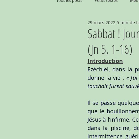
Tous les posts
Petits textes
Médi
29 mars 2022
5 min de l
Sabbat ! Jou
(Jn 5, 1-16)
Introduction
Ezéchiel, dans la p
donne la vie : 
« J’a
touchait furent sauvé
Il se passe quelqu
que le bouillonneme
Jésus à l’infirme. 
dans la piscine, d
intermittence guéri