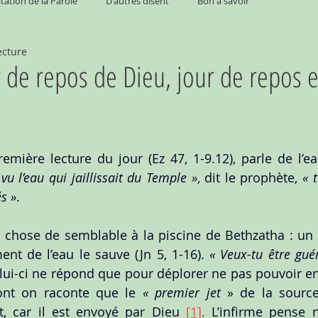
tation de la Parole
D'autres disent
Bon à savoir
ecture
r de repos de Dieu, jour de repos 
remière lecture du jour (Ez 47, 1-9.12), parle de l’ea
i vu l’eau qui jaillissait du Temple »
, dit le prophète, 
« 
s »
.
e chose de semblable à la piscine de Bethzatha : u
nt de l’eau le sauve (Jn 5, 1-16). 
« Veux-tu être guér
Celui-ci ne répond que pour déplorer ne pas pouvoir en
ont on raconte que le 
« premier jet 
» de la source 
t, car il est envoyé par Dieu
[1]
.