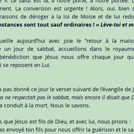
e »
. Le salut est là, à notre porte, à notre portée. 
nt. La conversion est urgente ! Alors, oui, bien sû
raisons de déroger à la loi de Moïse et de lui red
nstances sont tout sauf ordinaires ! 
« Lève-toi et m
eille aujourd’hui avec joie le "retour à la maiso
ié un jour de sabbat, accueillons dans le royaum
bénédiction que Jésus nous offre chaque jour que 
i se reposent en Lui.
a pas donné ce jour le verset suivant de l’évangile de Je
 ne respectait pas le sabbat, mais encore il disait que D
l’a conduit à la mort. Nous le savons. 
ue Jésus est fils de Dieu, et avec lui, nous prions :
as envoyé ton fils pour nous offrir la guérison et le s