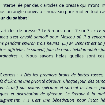
é interpellée par deux articles de presse qui m’ont in
sous un angle nouveau – nouveau pour moi en tout cas
our du sabbat
 !
 articles de presse ? Le 5 mars, dans 7 sur 7 : 
« Le p
ennett s'est envolé samedi pour Moscou où il a rencont
e pendant environ trois heures  (…) M. Bennett est un ju
ires officielles le samedi, jour de repos hebdomadaire jui
ordinaires ».
 Nous savons hélas quelles sont ces 
’Express :
 « Dès les premiers bruits de bottes russes, I
fs d'Ukraine une priorité absolue. Chaque jour, des centa
(en Israël) par avions spéciaux et sortent acclamés par 
iques et distribution de gâteaux. Le "retour à la mais
 dignement. (…) C’est une bénédiction pour l'Etat h