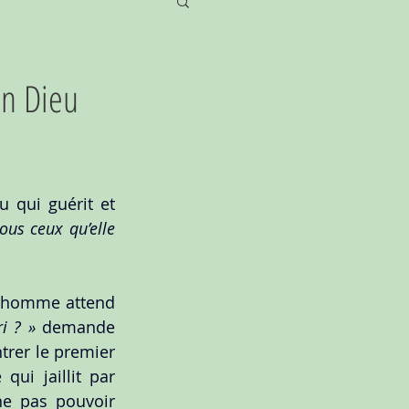
en Dieu
u qui guérit et 
tous ceux qu’elle 
n homme attend 
i ? »
 demande 
trer le premier 
qui jaillit par 
 L’infirme pense ne pas pouvoir 