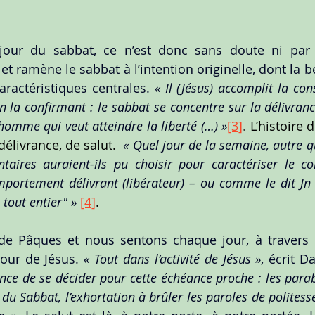
 jour du sabbat, ce n’est donc sans doute ni par 
 et ramène le sabbat à l’intention originelle, dont la b
aractéristiques centrales. 
« Il (Jésus) accomplit la con
n la confirmant : le sabbat se concentre sur la délivranc
homme qui veut atteindre la liberté (…) »
[3]
. 
L’histoire 
délivrance, de salut. 
« Quel jour de la semaine, autre qu
taires auraient-ils pu choisir pour caractériser le c
ortement délivrant (libérateur) – ou comme le dit Jn 7
tout entier" »
[4]
.
 Pâques et nous sentons chaque jour, à travers les
our de Jésus. 
« Tout dans l’activité de Jésus »
ence de se décider pour cette échéance proche : les parab
du Sabbat, l’exhortation à brûler les paroles de polites