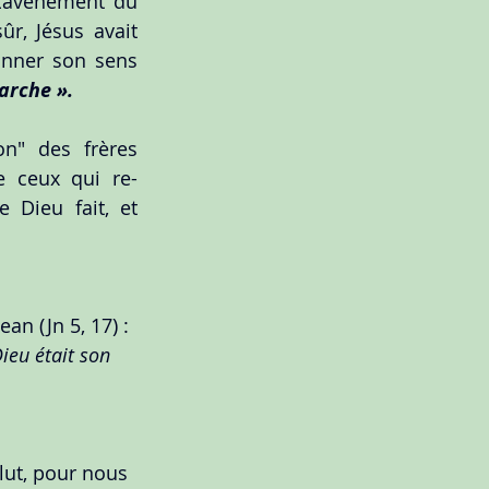
L’avènement du 
r, Jésus avait 
onner son sens 
arche ».
n" des frères 
e ceux qui re-
Dieu fait, et 
an (Jn 5, 17) : 
ieu était son 
alut, pour nous 