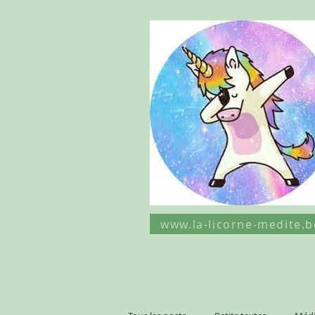
www.la-licorne-medite.b