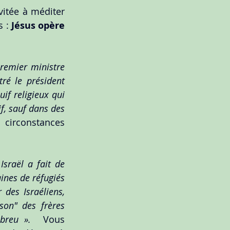
vitée à méditer 
 :
 Jésus opère 
remier ministre 
ré le président 
if religieux qui 
f, sauf dans des 
circonstances 
sraël a fait de 
ines de réfugiés 
des Israéliens, 
on" des frères 
ébreu ». 
 Vous 