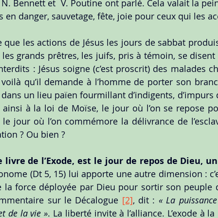
. Bennett et  V. Poutine ont parlé. Cela valait la pei
es en danger, sauvetage, fête, joie pour ceux qui les ac
 que les actions de Jésus les jours de sabbat produi
 les grands prêtres, les juifs, pris à témoin, se disent
terdits : Jésus soigne (c’est proscrit) des malades chr
t voilà qu’il demande à l’homme de porter son branc
, dans un lieu païen fourmillant d’indigents, d’impurs
l ainsi à la loi de Moïse, le jour où l’on se repose po
 le jour où l’on commémore la délivrance de l’esclav
ation ? Ou bien ?
 livre de l’Exode, est le jour de repos de Dieu, un
onome (Dt 5, 15) lui apporte une autre dimension : c’es
a force déployée par Dieu pour sortir son peuple d
mmentaire sur le Décalogue 
[2]
, dit : 
« La puissance 
et de la vie »
. La liberté invite à l’alliance. L’exode à la