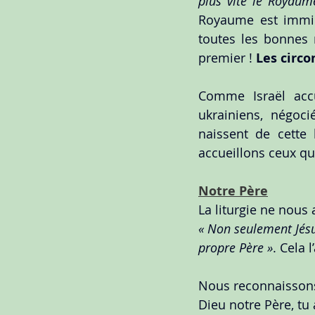
plus vite le Royaum
Royaume est immine
toutes les bonnes 
premier ! 
Les circo
Comme Israël accu
ukrainiens, négoc
naissent de cette 
accueillons ceux qu
Notre Père
La liturgie ne nous 
« Non seulement Jésus
propre Père »
. Cela 
Nous reconnaissons q
Dieu notre Père, tu 