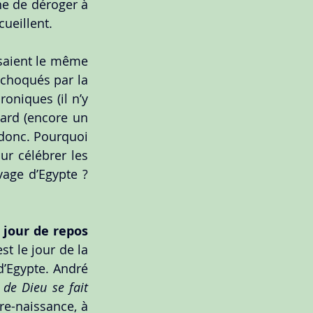
ne de déroger à 
cueillent.
saient le même 
 choqués par la 
oniques (il n’y 
ard (encore un 
 donc. Pourquoi 
ur célébrer les 
age d’Egypte ? 
 jour de repos 
t le jour de la 
’Egypte. André 
de Dieu se fait 
 re-naissance, à 