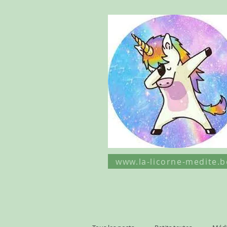
www.la-licorne-medite.b