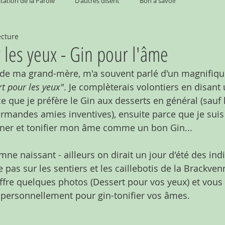
tation de la Parole
D'autres disent
Bon à savoir
ecture
 les yeux - Gin pour l'âme
e de ma grand-mère, m'a souvent parlé d'un magnifiq
t pour les yeux"
. Je complèterais volontiers en disant 
e que je préfère le Gin aux desserts en général (sauf 
mandes amies inventives), ensuite parce que je suis
iner et tonifier mon âme comme un bon Gin...
utomne naissant - ailleurs on dirait un jour d'été des indi
 pas sur les sentiers et les caillebotis de la Brackvenn
ffre quelques photos (Dessert pour vos yeux) et vous l
l personnellement pour gin-tonifier vos âmes.