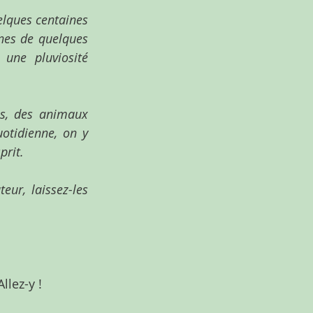
elques centaines 
nes de quelques 
une pluviosité 
s, des animaux 
otidienne, on y 
prit.
ur, laissez-les 
llez-y !