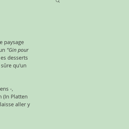
ue paysage 
un 
"Gin pour 
les desserts 
 sûre qu'un 
ens -, 
 (In Platten 
aisse aller y 