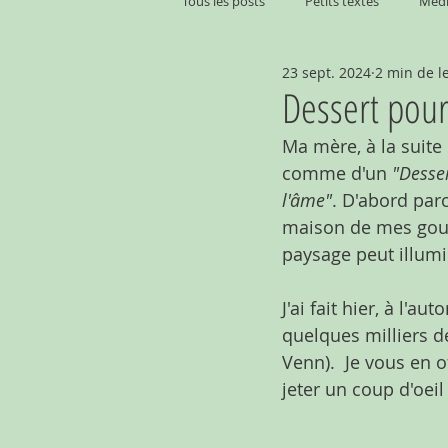
Tous les posts
Petits textes
Médi
23 sept. 2024
2 min de l
Dessert pour
Ma mère, à la suit
comme d'un 
"Desser
l'âme"
. D'abord parc
maison de mes gour
paysage peut illum
J'ai fait hier, à l'a
quelques milliers de
Venn).  Je vous en o
jeter un coup d'oei