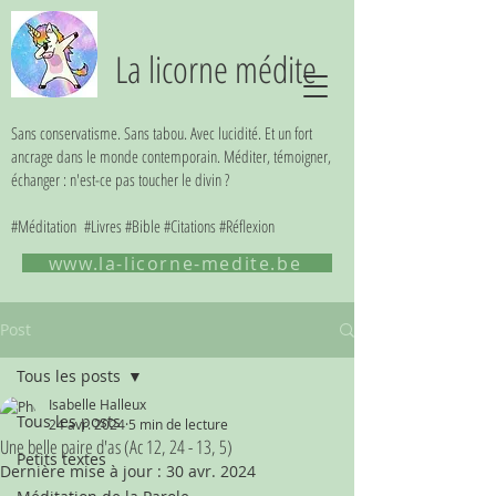
La licorne médite
Sans conservatisme. Sans tabou. Avec lucidité. Et un fort
ancrage dans le monde contemporain. Méditer, témoigner,
échanger : n'est-ce pas toucher le divin ?
#Méditation #Livres #Bible #Citations #Réflexion
www.la-licorne-medite.be
Post
Tous les posts
Isabelle Halleux
Tous les posts
24 avr. 2024
5 min de lecture
Une belle paire d'as (Ac 12, 24 - 13, 5)
Petits textes
Dernière mise à jour :
30 avr. 2024