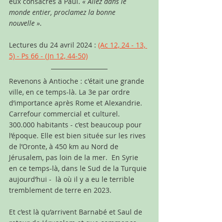
eux consacrés à Paul. 
« Allez dans le 
monde entier, proclamez la bonne 
nouvelle ».
Lectures du 24 avril 2024 :
(Ac 12, 24 - 13, 
5) - Ps 66 - (Jn 12, 44-50)
Revenons à Antioche : c'était une grande 
ville, en ce temps-là. La 3e par ordre 
d’importance après Rome et Alexandrie. 
Carrefour commercial et culturel.  
300.000 habitants - c’est beaucoup pour 
l’époque. Elle est bien située sur les rives 
de l’Oronte, à 450 km au Nord de 
Jérusalem, pas loin de la mer.  En Syrie 
en ce temps-là, dans le Sud de la Turquie 
aujourd’hui -  là où il y a eu le terrible 
tremblement de terre en 2023. 
Et c’est là qu’arrivent Barnabé et Saul de 