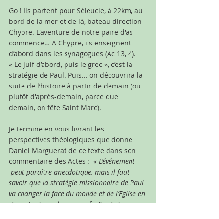
Go ! Ils partent pour Séleucie, à 22km, au 
bord de la mer et de là, bateau direction 
Chypre. L'aventure de notre paire d'as 
commence… A Chypre, ils enseignent 
d’abord dans les synagogues (Ac 13, 4). 
« Le juif d’abord, puis le grec », c’est la 
stratégie de Paul. Puis... on découvrira la 
suite de l’histoire à partir de demain (ou 
plutôt d'après-demain, parce que 
demain, on fête Saint Marc).
Je termine en vous livrant les 
perspectives théologiques que donne 
Daniel Marguerat de ce texte dans son 
commentaire des Actes :  
« L’événement 
 peut paraître anecdotique, mais il faut 
savoir que la stratégie missionnaire de Paul 
va changer la face du monde et de l’Eglise en 
s’orientant vers les non-juifs. Ce n’est pas 
une décision individuelle de Paul, mais une 