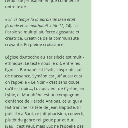
retour de Jérusalem et que commence 
notre texte.
« En ce temps-là la parole de Dieu était 
féconde et se multipliait » (Ac 12, 24).
 La 
Parole se multipliait, force agissante et 
créatrice. Créatrice de la communauté 
croyante. En pleine croissance.
L’église d’Antioche au 1er siècle est multi-
ethnique. Le texte nous le dit, entre les 
lignes : Barnabé est lévite, chypriote, juif 
de naissance, Syméon est juif aussi et si 
on l’appelle « Le Noir » c’est sans doute 
qu’il est noir…, Lucius vient de Cyrène, en 
Lybie, et Manahène est un compagnon 
d’enfance de Hérode Antipas, celui qui a 
fait trancher la tête de Jean-Baptiste. Et 
puis il y a Saul, ce juif pharisien, converti, 
plutôt du genre religieux pur et dur. 
(Saul, c’est Paul, mais Luc ne l’appelle pas 