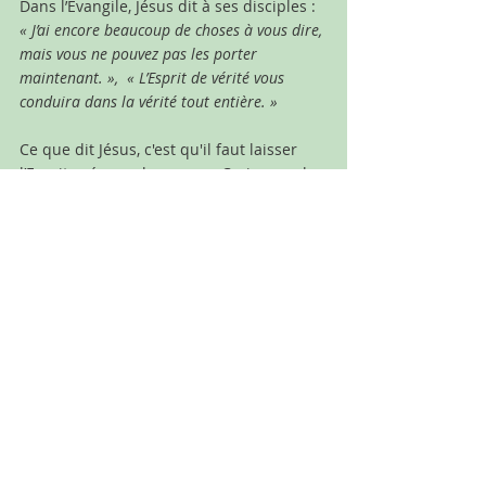
Dans l’Évangile, Jésus dit à ses disciples : 
« J’ai encore beaucoup de choses à vous dire, 
mais vous ne pouvez pas les porter 
maintenant. »,
« L’Esprit de vérité vous 
conduira dans la vérité tout entière. »
Ce que dit Jésus, c'est qu'il faut laisser 
l’Esprit préparer les cœurs. Croire que la 
vérité est une lumière qui se donne en 
chemin.
Prenons le temps de préparer notre 
cœur à vivre l’Ascension comme une 
espérance vivante : celle d’un Dieu qui se 
laisse chercher, qui laisse place à un 
autre mode de présence, plus intérieur, 
plus libre, plus exigeant aussi. 
L'espérance d’un Dieu qui marche avec 
nous et nous envoie son Esprit pour nous 
conduire à la vérité, d'un Dieu dont on 
ose humblement mais sûrement 