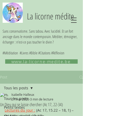
La licorne médite
Sans conservatisme. Sans tabou. Avec lucidité. Et un fort
ancrage dans le monde contemporain. Méditer, témoigner,
échanger : n'est-ce pas toucher le divin ?
#Méditation #Livres #Bible #Citations #Réflexion
www.la-licorne-medite.be
Post
Tous les posts
Isabelle Halleux
Tous les posts
27 mai 2025
3 min de lecture
Un Dieu qui se laisse chercher (Ac 17, 22-34)
Petits textes
Lectures du jour :
 (Ac 17, 15.22 – 18, 1) – 
Ps 148 -  (Jn 16, 12-15)