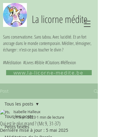
La licorne médite
Sans conservatisme. Sans tabou. Avec lucidité. Et un fort
ancrage dans le monde contemporain. Méditer, témoigner,
échanger : n'est-ce pas toucher le divin ?
#Méditation #Livres #Bible #Citations #Réflexion
www.la-licorne-medite.be
Post
Tous les posts
Isabelle Halleux
Tous les posts
21 févr. 2023
1 min de lecture
Qui est le plus grand ? (Mc 9, 31-37)
Petits textes
Dernière mise à jour :
5 mai 2025