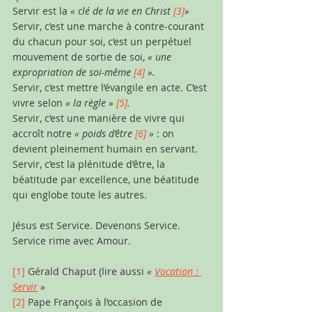
Servir est la 
« clé de la vie en Christ 
[3]
»
Servir, c’est une marche à contre-courant 
du chacun pour soi, c’est un perpétuel 
mouvement de sortie de soi, 
« une 
expropriation de soi-même 
[4]
 ».
Servir, c’est mettre l’évangile en acte. C’est 
vivre selon 
« la règle » 
[5]
.
Servir, c’est une manière de vivre qui 
accroît notre 
« poids d’être 
[6]
 »
 : on 
devient pleinement humain en servant.
Servir, c’est la plénitude d’être, la 
béatitude par excellence, une béatitude 
qui englobe toute les autres. 
Jésus est Service. Devenons Service. 
Service rime avec Amour.
[1]
Gérald Chaput (lire aussi 
« 
Vocation : 
Servir
 »
[2]
 Pape François à l’occasion de 