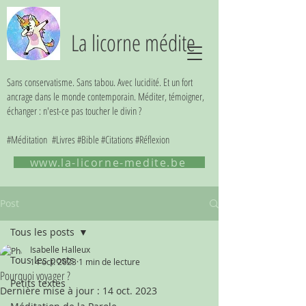
La licorne médite
Sans conservatisme. Sans tabou. Avec lucidité. Et un fort
ancrage dans le monde contemporain. Méditer, témoigner,
échanger : n'est-ce pas toucher le divin ?
#Méditation #Livres #Bible #Citations #Réflexion
www.la-licorne-medite.be
Post
Tous les posts
Isabelle Halleux
Tous les posts
14 oct. 2023
1 min de lecture
Pourquoi voyager ?
Petits textes
Dernière mise à jour :
14 oct. 2023