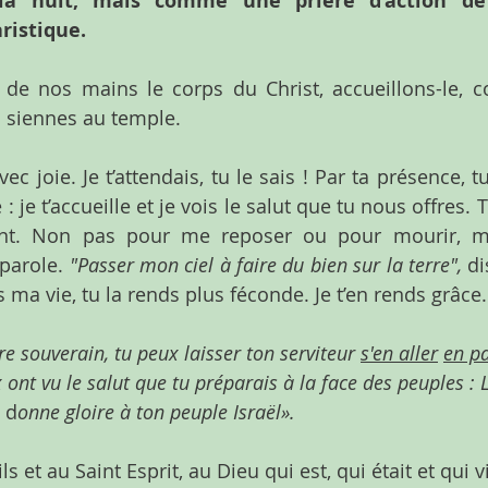
la nuit, mais comme une prière d’action de 
istique.
 de nos mains le corps du Christ, accueillons-le,
s siennes au temple.
vec joie. Je t’attendais, tu le sais ! Par ta présence, 
: je t’accueille et je vois le salut que tu nous offres.
ant. Non pas pour me reposer ou pour mourir, ma
parole. 
"Passer mon ciel à faire du bien sur la terre",
 di
s ma vie, tu la rends plus féconde. Je t’en rends grâce.
re souverain, tu peux laisser ton serviteur 
s'en aller
en p
ont vu le salut que tu préparais à la face des peuples :
t d
onne gloire à ton peuple Israël».
ls et au Saint Esprit, au Dieu qui est, qui était et qui v