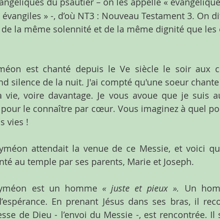
angéliques du psautier – on les appelle « évangéliqu
s évangiles » -, d’où NT3 : Nouveau Testament 3. On di
 de la même solennité et de la même dignité que les 
éon est chanté depuis le Ve siècle le soir aux co
nd silence de la nuit. J'ai compté qu'une soeur chante
a vie, voire davantage. Je vous avoue que je suis a
z pour le connaître par cœur. Vous imaginez à quel poi
 vies !
yméon attendait la venue de ce Messie, et voici qu’i
enté au temple par ses parents, Marie et Joseph.
 Syméon est un homme 
« juste et pieux ». 
Un homm
d’espérance. En prenant Jésus dans ses bras, il rec
se de Dieu - l’envoi du Messie -, est rencontrée. Il s