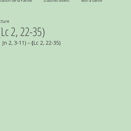
tation de la Parole
D'autres disent
Bon à savoir
cture
(Lc 2, 22-35)
1 Jn 2, 3-11) –
 (
Lc 2, 22-35)