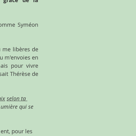
grâce de la 
 comme Syméon 
tu me libères de 
 Tu m'envoies en 
is pour vivre 
sait Thérèse de 
aix
selon ta 
Lumière qui se 
ient, pour les 