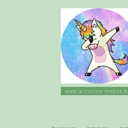
www.la-licorne-medite.b