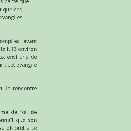
es parce que 
t que ces 
évangiles. 
mplies, avant 
 le NT3 environ 
ux environs de 
nt cet évangile 
l le rencontre 
e de foi, de 
onnaît que son 
e dit prêt à ce 