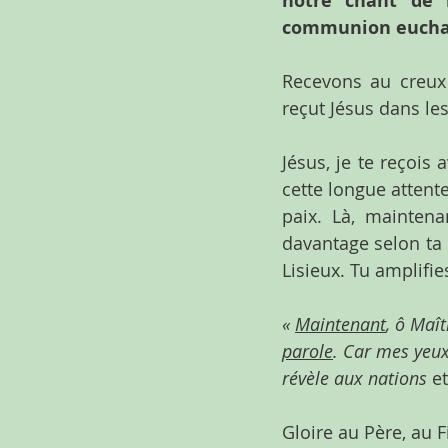
notre chant de 
communion euchar
Recevons au creux
reçut Jésus dans le
Jésus, je te reçois a
cette longue attente 
paix. Là, mainten
davantage selon ta 
Lisieux. Tu amplifie
« 
Maintenant
, ô Maît
parole
.
Car mes yeux 
révèle aux nations
 e
Gloire au Père, au Fi