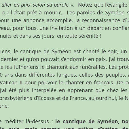
e aller en paix selon sa parole ».
  Notez que l’évangile
 ni qu’il était prêt à mourir… Les paroles de Syméon s
 pour une annonce accomplie, la reconnaissance d’
eau, pour tous, une invitation à un départ en confian
nuits et dans ses jours, en toute sérénité !
tiens, le cantique de Syméon est chanté le soir, u
 dernier et qu’on pouvait s’endormir en paix. J'ai trou
 les luthériens le chantent aux funérailles. Les prote
 ans dans différentes langues, celles des peuples, 
atican II pour pouvoir le chanter en français. De ce
j’ai été plus interpelée en apprenant que chez les c
 presbytériens d’Ecosse et de France, aujourd’hui, le N
ène.
 méditer là-dessus : 
le cantique de Syméon, n