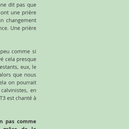
 ne dit pas que 
ont une prière 
un changement 
ce. Une prière 
n peu comme si 
vé cela presque 
stants, eux, le 
alors que nous 
la on pourrait 
alvinistes, en 
T3 est chanté à 
on pas comme 