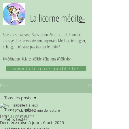
La licorne médite
Sans conservatisme. Sans tabou. Avec lucidité. Et un fort
ancrage dans le monde contemporain. Méditer, témoigner,
échanger : n'est-ce pas toucher le divin ?
#Méditation #Livres #Bible #Citations #Réflexion
www.la-licorne-medite.be
Post
Tous les posts
Isabelle Halleux
Tous les posts
19 nov. 2024
2 min de lecture
Lettre à une migrante
Petits textes
Dernière mise à jour :
6 oct. 2025