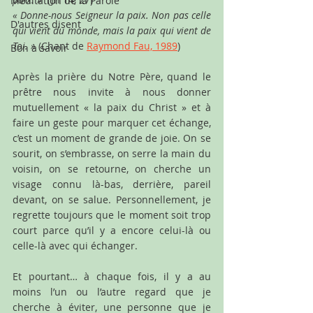
Méditation de la Parole
« Donne-nous Seigneur la paix. Non pas celle 
D'autres disent
qui vient du monde, mais la paix qui vient de 
Toi. »
 (Chant de 
Raymond Fau, 1989
)
Bon à savoir
Après la prière du Notre Père, quand le 
prêtre nous invite à nous donner 
mutuellement « la paix du Christ » et à 
faire un geste pour marquer cet échange, 
c’est un moment de grande de joie. On se 
sourit, on s’embrasse, on serre la main du 
voisin, on se retourne, on cherche un 
visage connu là-bas, derrière, pareil 
devant, on se salue. Personnellement, je 
regrette toujours que le moment soit trop 
court parce qu’il y a encore celui-là ou 
celle-là avec qui échanger. 
Et pourtant… à chaque fois, il y a au 
moins l’un ou l’autre regard que je 
cherche à éviter, une personne que je 