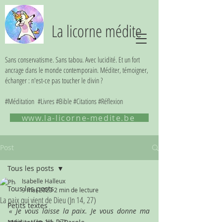
La licorne médite
Sans conservatisme. Sans tabou. Avec lucidité. Et un fort
ancrage dans le monde contemporain. Méditer, témoigner,
échanger : n'est-ce pas toucher le divin ?
#Méditation #Livres #Bible #Citations #Réflexion
www.la-licorne-medite.be
Post
Tous les posts
Isabelle Halleux
Tous les posts
9 mai 2023
2 min de lecture
La paix qui vient de Dieu (Jn 14, 27)
Petits textes
« Je vous laisse la paix. Je vous donne ma 
paix. »
  (Jn 14, 27)