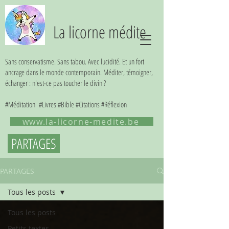
La licorne médite
Sans conservatisme. Sans tabou. Avec lucidité. Et un fort
ancrage dans le monde contemporain. Méditer, témoigner,
échanger : n'est-ce pas toucher le divin ?
#Méditation #Livres #Bible #Citations #Réflexion
www.la-licorne-medite.be
PARTAGES
PARTAGES
Tous les posts
Tous les posts
Petits textes