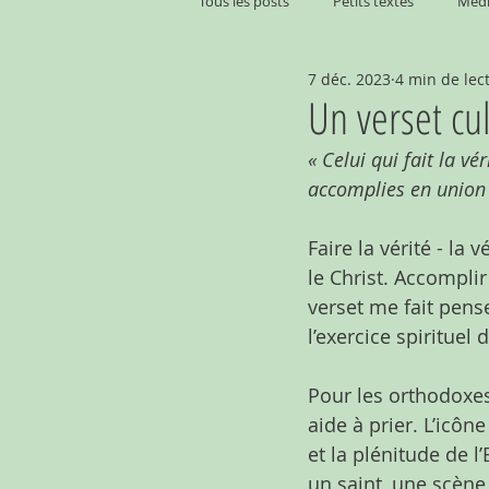
Tous les posts
Petits textes
Médi
7 déc. 2023
4 min de lec
Un verset cul
« Celui qui fait la v
accomplies en union 
Faire la vérité - la 
le Christ. Accompli
verset me fait pense
l’exercice spirituel 
Pour les orthodoxes
aide à prier. L’icôn
et la plénitude de l’
un saint, une scène 