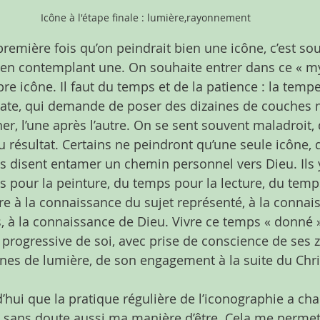
Icône à l'étape finale : lumière,rayonnement
première fois qu’on peindrait bien une icône, c’est so
n en contemplant une. On souhaite entrer dans ce « my
pre icône. Il faut du temps et de la patience : la temper
ate, qui demande de poser des dizaines de couches m
her, l’une après l’autre. On se sent souvent maladroit
 résultat. Certains ne peindront qu’une seule icône, d
 disent entamer un chemin personnel vers Dieu. Ils 
 pour la peinture, du temps pour la lecture, du temp
re à la connaissance du sujet représenté, à la connai
 à la connaissance de Dieu. Vivre ce temps « donné »
progressive de soi, avec prise de conscience de ses 
nes de lumière, de son engagement à la suite du Chri
d’hui que la pratique régulière de l’iconographie a ch
t sans doute aussi ma manière d’être. Cela me permet