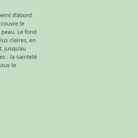
peint d’abord 
 couvre le 
a peau. Le fond 
us claires, en 
, jusqu’au 
s : la sainteté 
nous le 