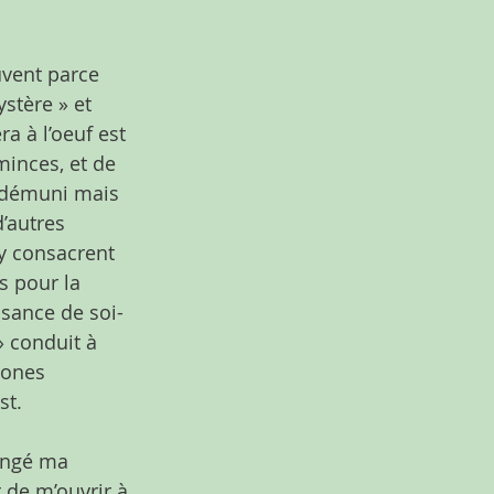
uvent parce 
stère » et 
a à l’oeuf est 
inces, et de 
, démuni mais 
’autres 
y consacrent 
s pour la 
ssance de soi-
 conduit à 
zones 
st.
angé ma 
 de m’ouvrir à 