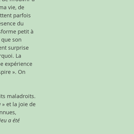
ma vie, de 
ttent parfois 
ésence du 
sforme petit à 
, que son 
ent surprise 
rquoi. La 
ne expérience 
pire ». On 
its maladroits. 
u
 » et la joie de 
onnues, 
ieu a été 