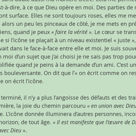
st-à-dire, à ce que Dieu opère en moi. Des parties de 
nt surface. Elles ne sont toujours roses, elles me me
se alors un peu les pinceaux de côté, je me mets en pr
viens, quand je peux 
« faire la vérité ».
 Le cœur se tran
si l’icône se plaçait à un niveau existentiel « juste »
vait dans le face-à-face entre elle et moi. Je suis souv
moi d’un sujet que j’ai choisi je ne sais pas trop pou
ifiée quand je peins à la demande d’un ami. C’est u
ois bouleversante. On dit que l’« on écrit comme on res
 on écrit l’icône.
 terminé, il n’y a plus l’angoisse des défauts et des tra
 lumière, la joie du chemin parcouru 
« en union avec Die
ile. L’icône donnée illuminera d’autres personnes, inc
orizon, de tout âge. 
« Il est manifeste que l’œuvre de D
avec Dieu 
».