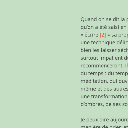
Quand on se dit la 
qu’on a été saisi e
« écrire 
[2]
 » sa pro
une technique délic
bien les laisser séc
surtout impatient du
recommenceront. Ils
du temps : du temps
méditation, qui ouv
même et des autres,
une transformation 
d’ombres, de ses zo
Je peux dire aujour
manière de prier, e