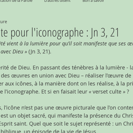
tation de la Parole
D'autres disent
Bon à savoir
ture
te pour l'iconographe : Jn 3, 21
érité vient à la lumière pour qu’il soit manifeste que ses œ
avec Dieu » 
(Jn 3, 21).
vérité de Dieu. En passant des ténèbres à la lumière - la
r des œuvres en union avec Dieu – réaliser l’œuvre de 
r aux icônes, à la manière dont on les réalise, à la pri
de l’iconographe. Et si en faisait leur 
« 
verset culte
 »
 ?
, l’icône n’est pas une œuvre picturale que l’on conte
e est un objet sacré, qui manifeste la présence du Chri
Esprit saint. Quel que soit le sujet représenté : un Chri
biblique, un épisode de la vie de Jésus.