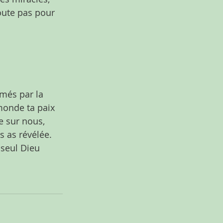
doute pas pour 
rmés par la 
monde ta paix 
e sur nous, 
 as révélée. 
 seul Dieu 