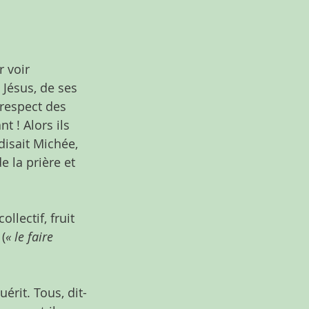
 voir 
Jésus, de ses 
-respect des 
t ! Alors ils 
disait Michée, 
 la prière et 
llectif, fruit 
(
« le faire 
uérit. Tous, dit-