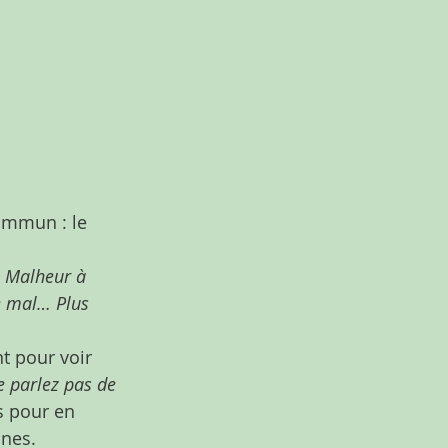
ommun : le 
« Malheur à 
e mal… Plus 
t pour voir 
e parlez pas de 
s pour en 
unes.