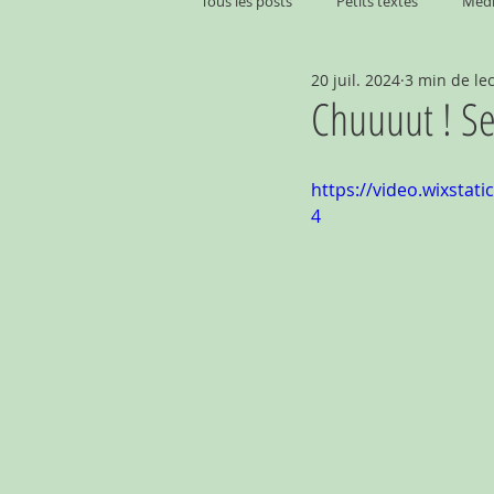
Tous les posts
Petits textes
Médi
20 juil. 2024
3 min de le
Chuuuut ! Se
https://video.wixsta
4