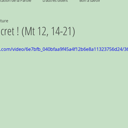
tation de la Parole
D'autres disent
Bon à savoir
cture
cret ! (Mt 12, 14-21)
tic.com/video/6e7bfb_040bfaa9f45a4f12b6e8a11323756d24/3