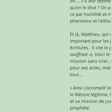
on … 
« Il leur défen
qu’on le dise ? On p
ce par humilité et m
pharisiens et l’attit
Et là, Matthieu, qui 
important pour les 
écritures.  Il cite l
souffrant »
). Voici l
mission sans crier,
pour ses actes, mais
tous… 
« Ainsi s'accomplit l
le Messie légitime,
et sa mission de jus
prophète.