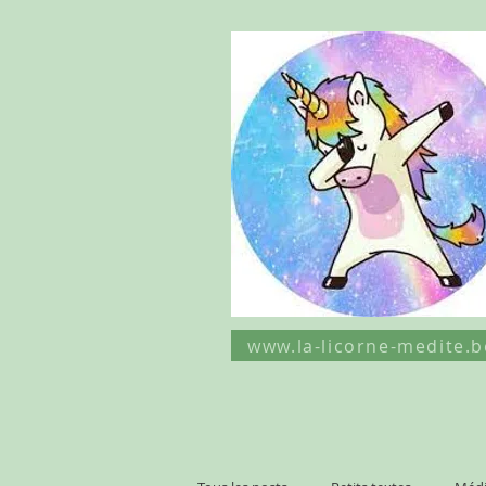
www.la-licorne-medite.b