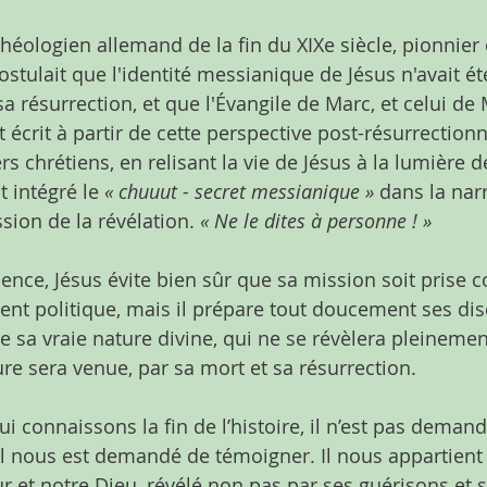
héologien allemand de la fin du XIXe siècle, pionnier 
postulait que l'identité messianique de Jésus n'avait é
 résurrection, et que l'Évangile de Marc, et celui de 
it écrit à partir de cette perspective post-résurrectionn
rs chrétiens, en relisant la vie de Jésus à la lumière d
t intégré le 
« chuuut - secret messianique »
 dans la nar
sion de la révélation.
 « Ne le dites à personne ! »
ence, Jésus évite bien sûr que sa mission soit prise
nt politique, mais il prépare tout doucement ses disc
 sa vraie nature divine, qui ne se révèlera pleinemen
re sera venue, par sa mort et sa résurrection.
ui connaissons la fin de l’histoire, il n’est pas deman
 Il nous est demandé de témoigner. Il nous appartient
r et notre Dieu, révélé non pas par ses guérisons et s