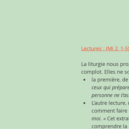
Lectures : (Mi 2, 1-5
La liturgie nous pr
complot. Elles ne so
la première, de
ceux qui prépare
personne ne t’as
L’autre lecture
comment faire p
moi. »
 Cet extr
comprendre la 