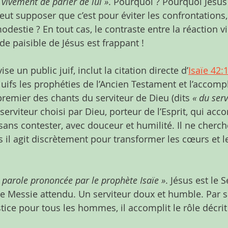
d vivement de parler de lui »
. Pourquoi ? Pourquoi Jésus 
eut supposer que c’est pour éviter les confrontations,
odestie ? En tout cas, le contraste entre la réaction v
ude paisible de Jésus est frappant !
vise un public juif, inclut la citation directe d’
Isaïe 42:
juifs les prophéties de l’Ancien Testament et l’accom
e premier des chants du serviteur de Dieu (dits 
« du serv
e serviteur choisi par Dieu, porteur de l’Esprit, qui acco
 sans contester, avec douceur et humilité. Il ne cherc
 il agit discrètement pour transformer les cœurs et le
a parole prononcée par le prophète Isaïe »
. Jésus est le S
 le Messie attendu. Un serviteur doux et humble. Par s
tice pour tous les hommes, il accomplit le rôle décrit 