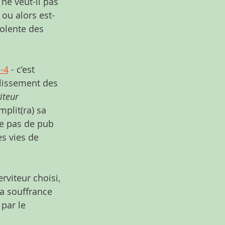
ne veut-il pas 
 ou alors est-
iolente des 
1-4
 - c’est 
plissement des 
iteur 
mplit(ra) sa 
he pas de pub 
s vies de 
erviteur choisi, 
a souffrance 
par le 