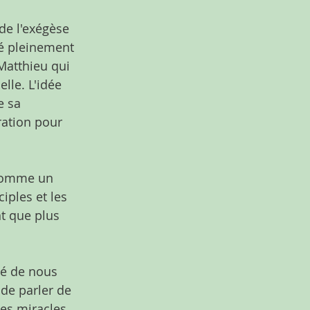
de l'exégèse 
té pleinement 
Matthieu qui 
elle. L'idée 
e sa 
ration pour 
 comme un 
iples et les 
t que plus 
dé de nous 
 de parler de 
es miracles, 