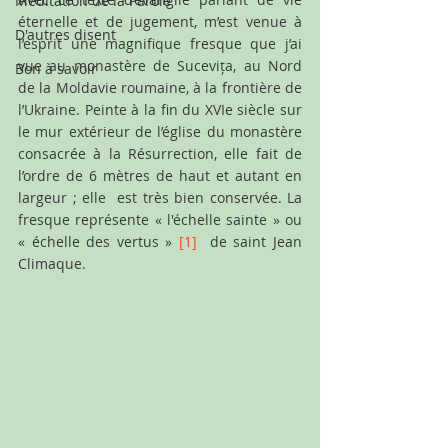
Méditation de la Parole
éternelle et de jugement, m’est venue à 
D'autres disent
l’esprit une magnifique fresque que j’ai 
vue au monastère de Sucevița, au Nord 
Bon à savoir
de la Moldavie roumaine, à la frontière de 
l’Ukraine. Peinte à la fin du XVIe siècle sur 
le mur extérieur de l’église du monastère 
consacrée à la Résurrection, elle fait de 
l’ordre de 6 mètres de haut et autant en 
largeur ; elle  est très bien conservée. La 
fresque représente « l'échelle sainte » ou 
« échelle des vertus »
[1]
 de saint Jean 
Climaque. 