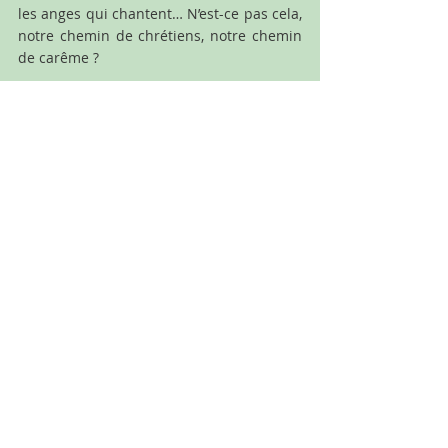
les anges qui chantent… N’est-ce pas cela, 
notre chemin de chrétiens, notre chemin 
de carême ?
[1]
La métaphore de l’échelle est inspirée 
du 
songe de Jacob 
(
Genèse 
28, 11-19)
[2]
http://foi-orthodoxe.fr/wp-
content/uploads/2018/07/echelle_sainte.p
df
[3]
RSB, Chapitre VII
[4]
Ce que le français traduit du grec par 
« ressusciter et vivre »
[5]
 Ce que le français traduit du grec par 
« ressusciter et être jugés »
Résurrection
Jn 5 : 17-30
Echelle des vertus
Echelle de Jaob
Ressuscité de vie
Ressuscité de jugement
Méditation de la Parole