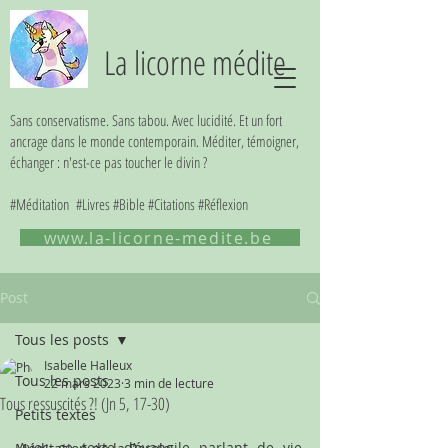
La licorne médite
Sans conservatisme. Sans tabou. Avec lucidité. Et un fort
ancrage dans le monde contemporain. Méditer, témoigner,
échanger : n'est-ce pas toucher le divin ?
#Méditation #Livres #Bible #Citations #Réflexion
www.la-licorne-medite.be
Post
Tous les posts
Isabelle Halleux
Tous les posts
22 mars 2023
3 min de lecture
Tous ressuscités ?! (Jn 5, 17-30)
Petits textes
Avec ce texte d’évangile parlant de vie 