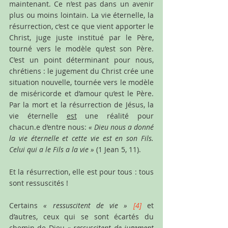
maintenant. Ce n’est pas dans un avenir 
plus ou moins lointain. La vie éternelle, la 
résurrection, c’est ce que vient apporter le 
Christ, juge juste institué par le Père, 
tourné vers le modèle qu’est son Père. 
C’est un point déterminant pour nous, 
chrétiens : le jugement du Christ crée une 
situation nouvelle, tournée vers le modèle 
de miséricorde et d’amour qu’est le Père. 
Par la mort et la résurrection de Jésus, la 
vie éternelle 
est
 une réalité pour 
chacun.e d’entre nous: 
« Dieu nous a donné 
la vie éternelle et cette vie est en son Fils. 
Celui qui a le Fils a la vie » 
(1 Jean 5, 11). 
Et la résurrection, elle est pour tous : tous 
sont ressuscités ! 
Certains 
« ressuscitent de vie » 
[4]
 et 
d’autres, ceux qui se sont écartés du 
chemin de Dieu 
« ressuscitent de jugement 