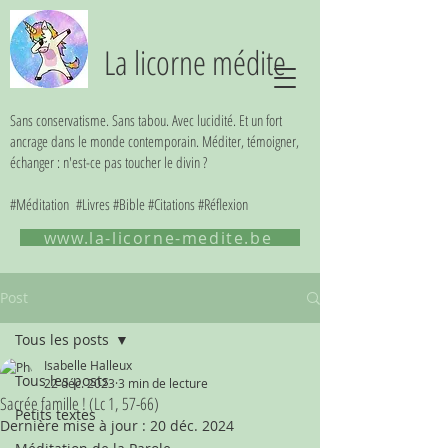
La licorne médite
Sans conservatisme. Sans tabou. Avec lucidité. Et un fort
ancrage dans le monde contemporain. Méditer, témoigner,
échanger : n'est-ce pas toucher le divin ?
#Méditation #Livres #Bible #Citations #Réflexion
www.la-licorne-medite.be
Post
Tous les posts
Isabelle Halleux
Tous les posts
22 déc. 2023
3 min de lecture
Sacrée famille ! (Lc 1, 57-66)
Petits textes
Dernière mise à jour :
20 déc. 2024