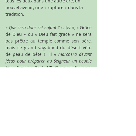
tous les deux dans une autre ère, un 
nouvel avenir, une « rupture » dans la 
tradition.
« Que sera donc cet enfant ? »
. Jean, « Grâce 
de Dieu » ou « Dieu fait grâce » ne sera 
pas prêtre au temple comme son père, 
mais ce grand vagabond du désert vêtu 
de peau de bête !  Il 
« marchera devant 
Jésus pour préparer au Seigneur un peuple 
bien disposé »
 (Lc 1, 17). On peut dire qu’il 
est, tout comme ce récit, tout comme ses 
parents, à la « charnière » entre l’Ancien 
et le Nouveau Testament. 
Quand les bergers puis les mages 
rencontreront Jésus, ils comprendront 
qu’une ère nouvelle a commencé. Après, 
ce seront des apôtres qui annonceront la 
bonne nouvelle. Ils proclameront la 
parole du Seigneur. Mais cela, c’est pour 