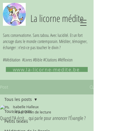
La licorne médite
Sans conservatisme. Sans tabou. Avec lucidité. Et un fort
ancrage dans le monde contemporain. Méditer, témoigner,
échanger : n'est-ce pas toucher le divin ?
#Méditation #Livres #Bible #Citations #Réflexion
www.la-licorne-medite.be
Post
Tous les posts
Isabelle Halleux
Tous les posts
14 avr.
3 min de lecture
Quand l'IA écrit... qui parle pour annoncer l'Évangile ?
Petits textes