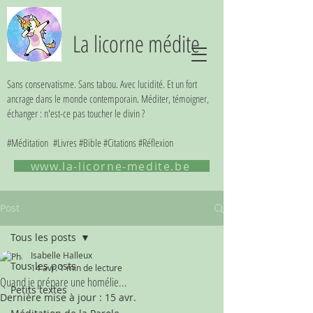
La licorne médite
Sans conservatisme. Sans tabou. Avec lucidité. Et un fort
ancrage dans le monde contemporain. Méditer, témoigner,
échanger : n'est-ce pas toucher le divin ?
#Méditation #Livres #Bible #Citations #Réflexion
www.la-licorne-medite.be
Post
Tous les posts
Isabelle Halleux
Tous les posts
14 avr.
1 min de lecture
Quand je prépare une homélie...
Petits textes
Dernière mise à jour :
15 avr.