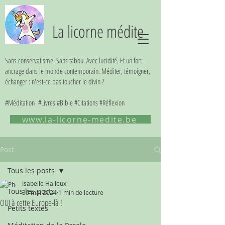
La licorne médite
Sans conservatisme. Sans tabou. Avec lucidité. Et un fort
ancrage dans le monde contemporain. Méditer, témoigner,
échanger : n'est-ce pas toucher le divin ?
#Méditation #Livres #Bible #Citations #Réflexion
www.la-licorne-medite.be
Post
Tous les posts
Isabelle Halleux
Tous les posts
30 mai 2024
1 min de lecture
OUI à cette Europe-là !
Petits textes