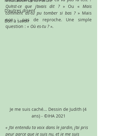
Méditation de la Parole
Qu’est-ce que j’avais dit ? 
» Ou « 
Mais 
D'autres disent
comment as-tu pu tomber si bas ? 
» Mais 
non : pas de reproche. Une simple 
Bon à savoir
question : 
« Où es-tu ? ».
Je me suis caché... Dessin de Judith (4 
ans) - ©IHA 2021
« J’ai entendu ta voix dans le jardin, j’ai pris 
peur parce que je suis nu, et je me suis 