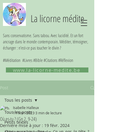
La licorne médite
Sans conservatisme. Sans tabou. Avec lucidité. Et un fort
ancrage dans le monde contemporain. Méditer, témoigner,
échanger : n'est-ce pas toucher le divin ?
#Méditation #Livres #Bible #Citations #Réflexion
www.la-licorne-medite.be
Post
Tous les posts
Isabelle Halleux
Tous les posts
11 févr. 2023
3 min de lecture
Où es-tu ? (Gn 2, 9-24)
Petits textes
Dernière mise à jour :
19 févr. 2024
Dieu aurait pu dire : « 
Ca va pas la tête ? 