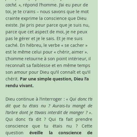
caché. », 
répond l’homme. J’ai eu peur de 
toi, je te crains – nous savons que le mot 
crainte exprime la conscience que Dieu 
existe. J’ai pris peur parce que je suis nu, 
parce que cet aspect de moi, je ne peux 
pas le gérer et je le sais. Et je me suis 
caché. En hébreu, le verbe « se cacher » 
est le même celui pour « chérir, aimer ». 
L’homme retourne à son point intérieur, il 
reconnaît sa faiblesse et en même temps 
son amour pour Dieu qu’il connaît et qu’il 
chérit. 
Par une simple question, Dieu l’a 
rendu vivant.
Dieu continue à l’interroger : 
« Qui donc t’a 
dit que tu étais nu ? Aurais-tu mangé de 
l’arbre dont je t’avais interdit de manger ? »
. 
Qui donc t’a dit ? Qui t’a fait prendre 
conscience que tu étais nu ? Cette 
question 
éveille la conscience de 