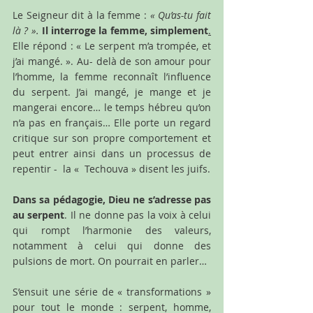
Le Seigneur dit à la femme : 
« Qu’as-tu fait 
là ? ». 
Il interroge la femme, simplement
.
Elle répond : « Le serpent m’a trompée, et 
j’ai mangé. ». Au- delà de son amour pour 
l’homme, la femme reconnaît l’influence 
du serpent. J’ai mangé, je mange et je 
mangerai encore… le temps hébreu qu’on 
n’a pas en français… Elle porte un regard 
critique sur son propre comportement et 
peut entrer ainsi dans un processus de 
repentir -  la «  Techouva » disent les juifs.
Dans sa pédagogie, Dieu ne s’adresse pas 
au serpent
. Il ne donne pas la voix à celui 
qui rompt l’harmonie des valeurs, 
notamment à celui qui donne des 
pulsions de mort. On pourrait en parler…
S’ensuit une série de « transformations » 
pour tout le monde : serpent, homme, 