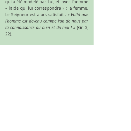
qui a été modelé par Lui, et  avec l’homme 
« l’aide qui lui correspondra » : la femme. 
Le Seigneur est alors satisfait : 
« Voilà que 
l’homme est devenu comme l’un de nous par 
la connaissance du bien et du mal ! »
 (Gn 3, 
22).
A la fin de notre épisode, l’homme appela 
« sa » femme « Eve, la vivante ». Il faudra 
attendre Genèse 4 (Gn 4, 25), Abel et Caïn, 
la « consommation du mal »  pour qu’on 
découvre que lui s’appelle Adam. Adam, 
l’homme, l’humanité tout entière. A suivre 
…
[1]
On peut discuter sur la traduction de 
« 
homme-femme
 »
, 
« 
ish-ishisha
 »
, 
« 
il-elle
 »
– cfr. 
Isabelle Cohen
Être présent à Dieu
Être présent à soi-même
Gn 2 : 9-24
Où es-tu ?
Conscience