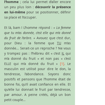
l’homme
 ; cela lui permet d’aller encore 
un peu plus loin : 
découvrir la présence 
en lui-même
 pour se positionner, définir 
sa place et l’occuper.
Et là, bam ! L’homme répond : 
« La femme 
que tu m’as donnée, c’est elle qui m’a donné 
du fruit de l’arbre. »
 Avouez que c’est dur, 
pour Dieu : la femme que ­
TU
 m’as 
donnée... Serait-ce un reproche ? Ne vous 
y trompez pas : l’hébreu dit « c’est 
IL
 qui 
m’a donné du fruit » et non pas « c’est 
ELLE qui m’a donné du fruit »
[1]
. Le 
masculin est utilisé pour dire le don, la 
tendresse, l’abondance. Soyons donc 
positifs et pensons que l’homme était de 
bonne foi, qu’il avait confiance en elle. Et 
qu’elle lui donnait le fruit par tendresse, 
par amour. A peine créés, déjà un bon 
petit couple… 