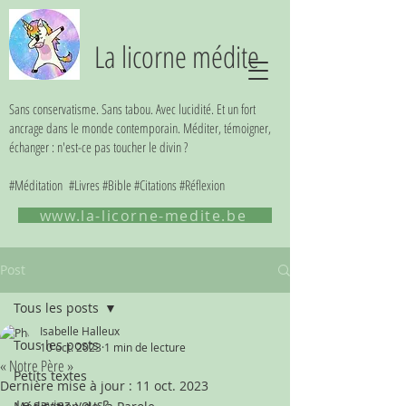
La licorne médite
Sans conservatisme. Sans tabou. Avec lucidité. Et un fort
ancrage dans le monde contemporain. Méditer, témoigner,
échanger : n'est-ce pas toucher le divin ?
#Méditation #Livres #Bible #Citations #Réflexion
www.la-licorne-medite.be
Post
Tous les posts
Isabelle Halleux
Tous les posts
10 oct. 2023
1 min de lecture
« Notre Père »
Petits textes
Dernière mise à jour :
11 oct. 2023
Le saviez-vous? 