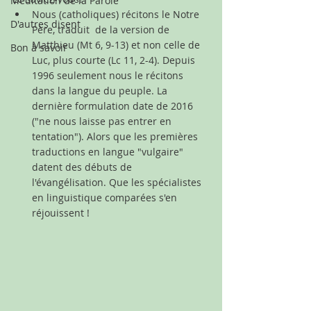
Méditation de la Parole
Nous (catholiques) récitons le Notre 
D'autres disent
Père, traduit  de la version de 
Matthieu (Mt 6, 9-13) et non celle de 
Bon à savoir
Luc, plus courte (Lc 11, 2-4). Depuis 
1996 seulement nous le récitons 
dans la langue du peuple. La 
dernière formulation date de 2016 
("ne nous laisse pas entrer en 
tentation"). Alors que les premières 
traductions en langue "vulgaire" 
datent des débuts de 
l'évangélisation. Que les spécialistes 
en linguistique comparées s'en 
réjouissent !