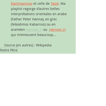
Rachmaninov
et celle de 
Taizé
. Ma 
playlist regorge d'autres belles 
interprétations orientales en arabe 
(Father Peter Hanna), en grec 
(Nikodimos Kabarnos) ou en 
araméen 
(version 1)
 ou 
(version 2)
qui m'emeuvent beaucoup...
Source (en autres) : Wikipedia
Notre Père
Bon à savoir
Posts récents
Voir tout