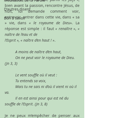
Méditation de la Parole
bien avant la passion, rencontre Jésus, de 
D'autres disent
nuit, lui demande comment voir, 
entrevoir, entrer dans cette vie, dans « sa 
Bon à savoir
» vie, dans 
« le royaume de Dieu».
 La 
réponse est simple : il faut 
« renaître »
, 
« 
naître de l’eau et de 
l’Esprit », « naître d’en haut ! »
. 
A moins de naître d’en haut, 
On ne peut voir le royaume de Dieu. 
(Jn 3, 3)
Le vent souffle où il veut : 
Tu entends sa voix, 
Mais tu ne sais ni d’où il vient ni où il 
va.
Il en est ainsi pour qui est né du 
souffle de l’Esprit. (Jn 3, 8)
Je ne peux m’empêcher de penser aux 