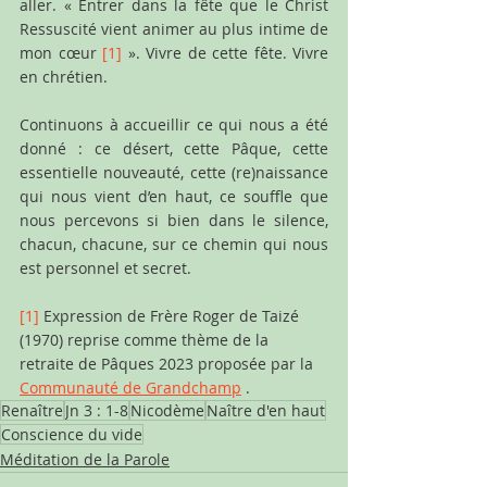
aller. « Entrer dans la fête que le Christ 
Ressuscité vient animer au plus intime de 
mon cœur 
[1]
 ». Vivre de cette fête. Vivre 
en chrétien.
Continuons à accueillir ce qui nous a été 
donné : ce désert, cette Pâque, cette 
essentielle nouveauté, cette (re)naissance 
qui nous vient d’en haut, ce souffle que 
nous percevons si bien dans le silence, 
chacun, chacune, sur ce chemin qui nous 
est personnel et secret.
[1]
E
xpression de Frère Roger de Taizé 
(1970) reprise comme thème de la 
retraite de Pâques 2023 proposée par la 
Communauté de Grandchamp
.
Renaître
Jn 3 : 1-8
Nicodème
Naître d'en haut
Conscience du vide
Méditation de la Parole