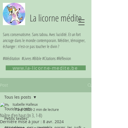
La licorne médite
Sans conservatisme. Sans tabou. Avec lucidité. Et un fort
ancrage dans le monde contemporain. Méditer, témoigner,
échanger : n'est-ce pas toucher le divin ?
#Méditation #Livres #Bible #Citations #Réflexion
www.la-licorne-medite.be
Post
Tous les posts
Isabelle Halleux
Tous les posts
17 avr. 2023
2 min de lecture
Naître d'en haut (Jn 3, 1-8)
Petits textes
Dernière mise à jour :
8 avr. 2024
Nicodème, un 
« notable parmi les juifs »,