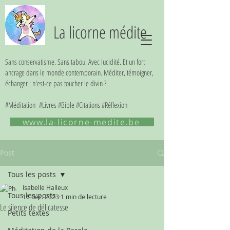
La licorne médite
Sans conservatisme. Sans tabou. Avec lucidité. Et un fort
ancrage dans le monde contemporain. Méditer, témoigner,
échanger : n'est-ce pas toucher le divin ?
#Méditation #Livres #Bible #Citations #Réflexion
www.la-licorne-medite.be
Post
Tous les posts
Isabelle Halleux
Tous les posts
16 déc. 2023
1 min de lecture
Le silence de délicatesse
Petits textes