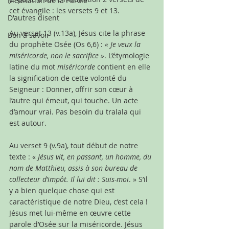
Méditation de la Parole
cet évangile : les versets 9 et 13.
D'autres disent
Au verset 13 (v.13a), Jésus cite la phrase 
Bon à savoir
du prophète Osée (Os 6,6) :
 « Je veux la 
miséricorde, non le sacrifice »
. L’étymologie 
latine du mot 
miséricorde
 contient en elle 
la signification de cette volonté du 
Seigneur : Donner, offrir son cœur à 
l’autre qui émeut, qui touche. Un acte 
d’amour vrai. Pas besoin du tralala qui 
est autour.
Au verset 9 (v.9a), tout début de notre 
texte : « 
Jésus vit, en passant, un homme, du 
nom de Matthieu, assis à son bureau de 
collecteur d’impôt. Il lui dit : Suis-moi
. » S’il 
y a bien quelque chose qui est 
caractéristique de notre Dieu, c’est cela ! 
Jésus met lui-même en œuvre cette 
parole d’Osée sur la miséricorde. Jésus 