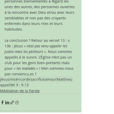
personnes bienveillantes à l’égard les 
unes des autres, des personnes ouvertes 
à la rencontre avec Dieu et/ou avec leurs 
semblables et non pas des croyants 
enfermés dans leurs rites et leurs 
habitudes. 
La conclusion ? Retour au verset 13 : v. 
13b : Jésus 
« n’est pas venu appeler les 
justes mais les pécheurs ».
 Nous sommes 
appelés à le suivre.
L’Église n’est pas un 
club pour les gens bien-portants mais 
pour 
« les malades »
 ! N’en sommes-nous 
pas convaincu.es ?
Jésus
miséricorde
sacrifice
amour
Matthieu
appel
Mt 9 : 9-13
Méditation de la Parole