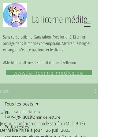
La licorne médite
Sans conservatisme. Sans tabou. Avec lucidité. Et un fort
ancrage dans le monde contemporain. Méditer, témoigner,
échanger : n'est-ce pas toucher le divin ?
#Méditation #Livres #Bible #Citations #Réflexion
www.la-licorne-medite.be
Post
Tous les posts
Isabelle Halleux
Tous les posts
7 juil. 2023
2 min de lecture
Je veux la miséricorde, non le sacrifice (Mt 9, 9-13)
Petits textes
Dernière mise à jour :
26 juil. 2023
Je porte à votre méditation 2 versets de 