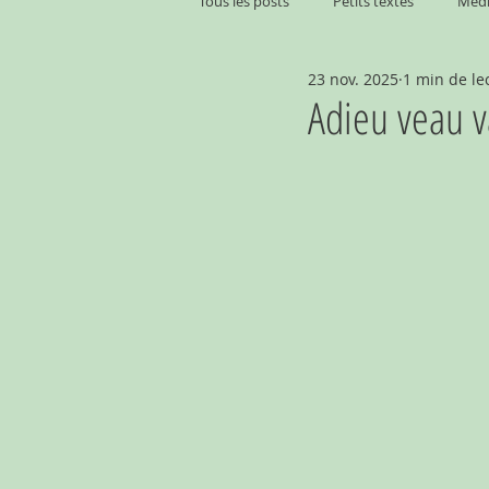
Tous les posts
Petits textes
Médi
23 nov. 2025
1 min de le
Adieu veau 