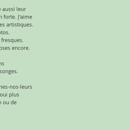
 aussi leur 
 forte. J'aime 
s artistiques.
tos.
 fresques. 
hoses encore.
ns 
nsonges.
 mes-nos-leurs 
 oui plus 
n ou de 