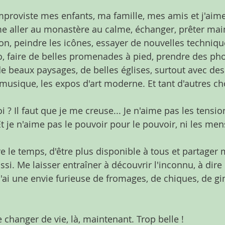
improviste mes enfants, ma famille, mes amis et j'aime
ime aller au monastère au calme, échanger, prêter main
 peindre les icônes, essayer de nouvelles technique
o, faire de belles promenades à pied, prendre des pho
e beaux paysages, de belles églises, surtout avec des
a musique, les expos d'art moderne. Et tant d'autres c
i ? Il faut que je me creuse... Je n'aime pas les tensio
Et je n'aime pas le pouvoir pour le pouvoir, ni les me
re le temps, d'être plus disponible à tous et partager
ussi. Me laisser entraîner à découvrir l'inconnu, à dire
j'ai une envie furieuse de fromages, de chiques, de gi
 changer de vie, là, maintenant. Trop belle !