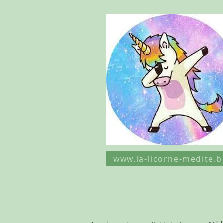
www.la-licorne-medite.b