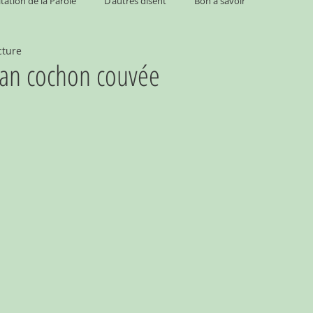
tation de la Parole
D'autres disent
Bon à savoir
cture
van cochon couvée